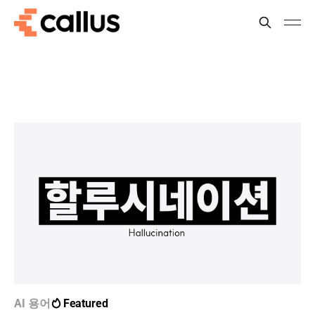
AI 용어
Featured